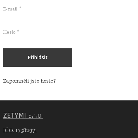
E-mail
Heslo
Přihlásit
Zapomněli jste heslo?
ZETYMI
s.r.o.
IČO: 17582971