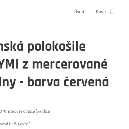
Úvod
Košík
ská polokošile
YMI z mercerované
lny - barva červená
0 % mercerovaná bavlna
amáž 160 g/m²