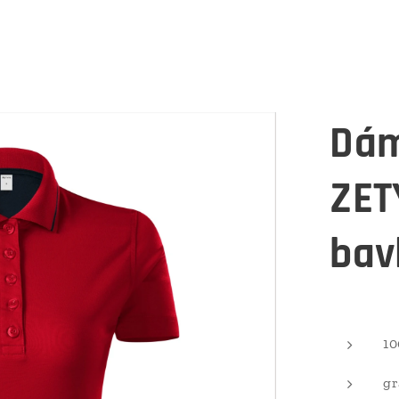
Dám
ZET
bav
10
gr