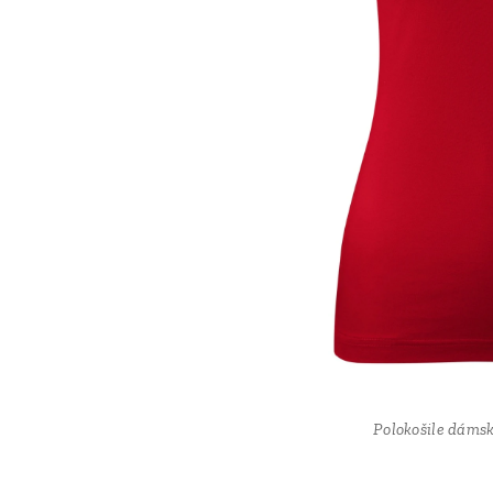
Polokošile dámsk
Polokošile dámsk
Polokošile dámsk