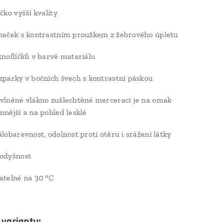
ičko vyšší kvality
meček s kontrastním proužkem z žebrového úpletu
knoflíčků v barvě materiálu
zparky v bočních švech s kontrastní páskou
vlněné vlákno zušlechtěné mercerací je na omak
mnější a na pohled lesklé
álobarevnost, odolnost proti otěru i srážení látky
odyšnost
atelné na 30 °C
 variantu: