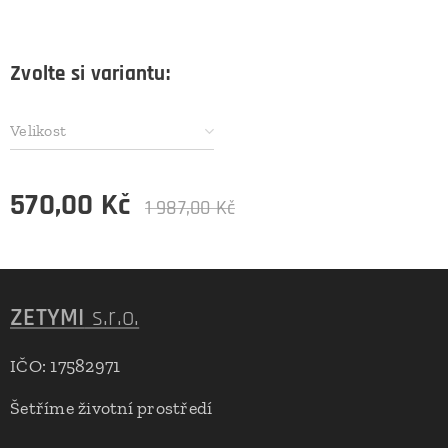
Zvolte si variantu:
Velikost
570,00
Kč
1 987,00
Kč
ZETYMI
s.r.o.
IČO: 17582971
Šetříme životní prostředí