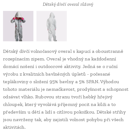
Dětský dívčí overal růžový volnočasový
Dětský dívčí overal růžový
Dětský dívčí volnočasový overal s kapucí a oboustranně
rozepínacím zipem. Overal je vhodný na každodenní
domácí nošení i outdoorové aktivity. Jedná se o ruční
výrobu z kvalitních bavlněných úpletů - počesané
teplákoviny o složení 95% bavlny a 5% SPAN. Výhodou
tohoto materiálu je nemačkavost, prodyšnost a schopnost
odsávat vlhko. Rubovou stranu tvoří hebký hřejivý
chloupek, který vyvolává příjemný pocit na kůži a to
především u dětí a lidí s citlivou pokožkou. Dětské střihy
jsou navrženy tak, aby zajistili volnost pohybu při všech
aktivitách.