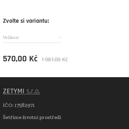
Zvolte si variantu:
Velikost
570,00
Kč
1 987,00
Kč
ZETYMI
s.r.o.
IČO: 17582971
Šetříme životní prostředí