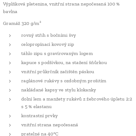
Výplňková pletenina, vnitřní strana nepočesaná 100 %
bavlna
Gramáž 320 g/m²
rovný střih s bočními švy
celopropínací kovový zip
táhlo zipu s gravírovaným logem
kapuce s podšívkou, na stažení šňůrkou
vnitřní průkrčník začištěn páskou
raglánové rukávy s ozdobným prošitím
nakládané kapsy ve stylu klokanky
dolní lem a manžety rukávů z žebrového úpletu 2:2
s 5 % elastanu
kontrastní prvky
vnitřní strana nepočesaná
pratelné na 40°C